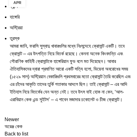
APR
ফ্রান্স
হাঙ্গেরি
অস্ট্রিয়া
তুরস্ক
আমরা জানি, ফরাসি সুস্বাদু খাবারগুলির মধ্যে নিঃসন্দেহে ক্রোসান্ট একটি। তবে
ক্রোসান্ট – এর উৎপত্তি নিয়ে বিতর্ক রয়েছে। কেননা অনেক কিংবদন্তি এবং
পৌরাণিক কাহিনী ক্রোসান্টকে হাঙ্গেরিয়ান ফুড বলে মত দিয়েছেন। আবার
ঐতিহাসিকদের দ্বারা প্রমাণিত আরো একটি সত্যি হলো, ভিয়েনা অবরোধের সময়
(১৫২৯ সাল) অস্ট্রিয়ান বেকারিগুলি প্রথমবারের মতো ক্রোসান্ট তৈরি করেছিল এবং
এর চাঁদের আকৃতি তাদের তুর্কি পতাকার আদলে ছিল। তাই ক্রোসান্ট – এর আদি
ইতিহাস নিয়ে বিতর্কের যেন অন্ত নেই। তবে উৎস যাই হোক না কেন, ‘আল-
এরাবিয়ান কেক এন্ড সুইটস’ – এ পাবেন মজাদার চকোলেট ও চীজ ক্রোসান্ট।
Newer
অরেঞ্জ কেক
Back to list